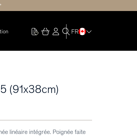
*
FR
tion
5 (91x38cm)
e linéaire intégrée. Poignée faite