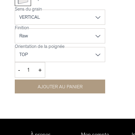
Sens du grain
Finition
Orientation de la poignée
-
+
AJOUTER AU PANIER
À propos
Mon compte
I