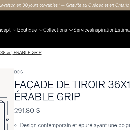
Livraison en 30 jours ouvrables* — Gratuite au Québec et en Ontario
ncept
Boutique
Collections
Services
Inspiration
Estima
x38cm) ÉRABLE GRIP
BOIS
FAÇADE DE TIROIR 36X1
ÉRABLE GRIP
291,80 $
Design contemporain et épuré ayant une poigné