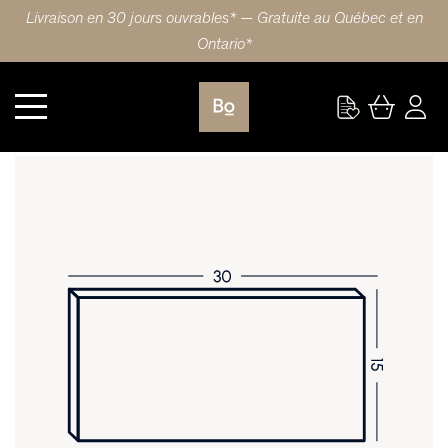
Livraison en 30 jours ouvrables* — Gratuite au Québec et en
Ontario*
Cuisine
FAÇADE DE TIROIR 30X15 (76x38cm) NOYER SLAB