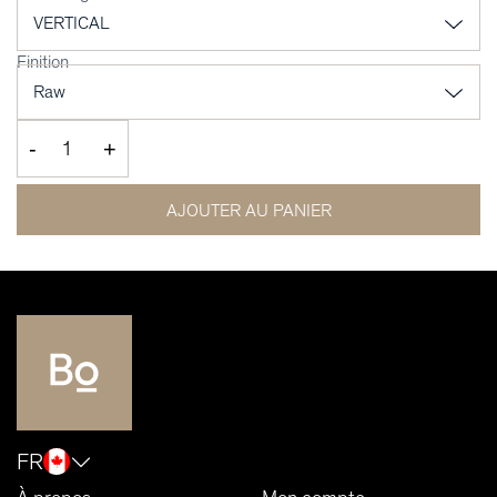
Finition
-
+
AJOUTER AU PANIER
FR