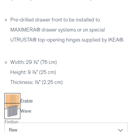
Pre-drilled drawer front to be installed to
MAXIMERA® drawer systems or on special
UTRUSTA® top-opening hinges supplied by IKEA®.
Width: 29 ⅞" (76 cm)
Height: 9 ⅞" (25 cm)
Thickness: ⅞" (2.25 cm)
Érable
Wave
Finition