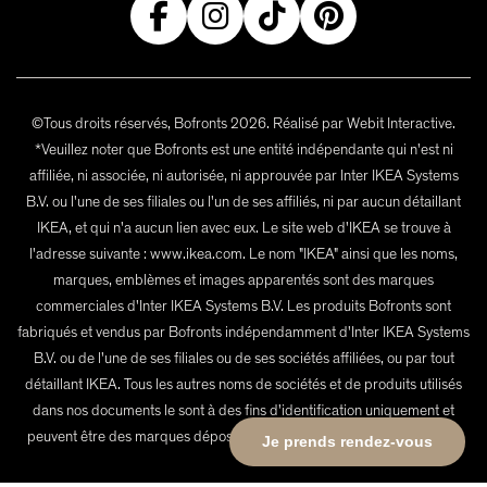
©Tous droits réservés, Bofronts 2026. Réalisé par Webit Interactive.
*Veuillez noter que Bofronts est une entité indépendante qui n'est ni
affiliée, ni associée, ni autorisée, ni approuvée par Inter IKEA Systems
B.V. ou l'une de ses filiales ou l'un de ses affiliés, ni par aucun détaillant
IKEA, et qui n'a aucun lien avec eux. Le site web d'IKEA se trouve à
l'adresse suivante : www.ikea.com. Le nom "IKEA" ainsi que les noms,
marques, emblèmes et images apparentés sont des marques
commerciales d'Inter IKEA Systems B.V. Les produits Bofronts sont
fabriqués et vendus par Bofronts indépendamment d'Inter IKEA Systems
B.V. ou de l'une de ses filiales ou de ses sociétés affiliées, ou par tout
détaillant IKEA. Tous les autres noms de sociétés et de produits utilisés
dans nos documents le sont à des fins d'identification uniquement et
peuvent être des marques déposées de leurs propriétaires respectifs.
Je prends rendez-vous