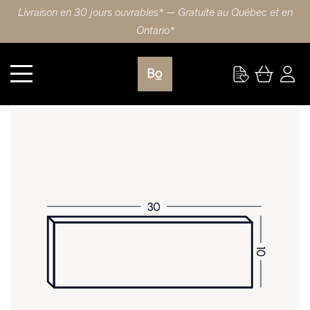
Livraison en 30 jours ouvrables* — Gratuite au Québec et en
Ontario*
Cuisine
FAÇADE DE TIROIR 30X10 (76x25cm) ÉRABLE WAVE