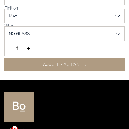
Finition
Vitre
-
+
AJOUTER AU PANIER