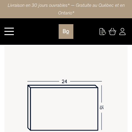
Livraison en 30 jours ouvrables* — Gratuite au Québec et en
Ontario*
Cuisine
FAÇADE DE TIROIR 24X15 (61x38cm) ÉRABLE SLIM