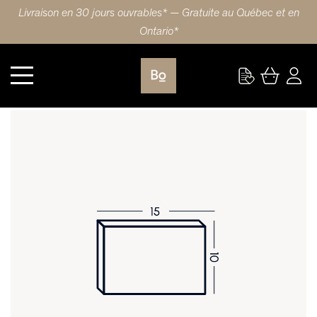
Livraison en 30 jours ouvrables* — Gratuite au Québec et en
Ontario*
Cuisine
FAÇADE DE TIROIR 15X10 (38x25cm) ÉRABLE MINI STRIPE