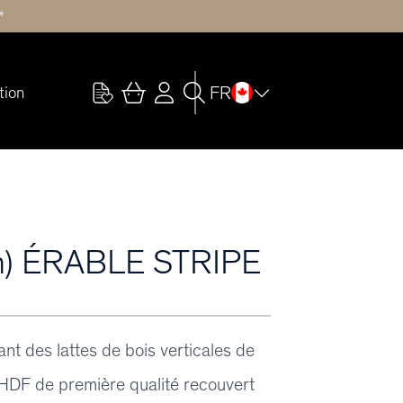
*
FR
tion
m) ÉRABLE STRIPE
nt des lattes de bois verticales de
HDF de première qualité recouvert