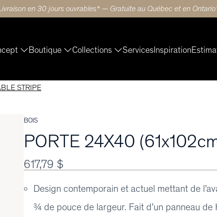
Livraison en 30 jours ouvrables* — Gratuite au Québec et en Ontario
ncept
Boutique
Collections
Services
Inspiration
Estima
ABLE STRIPE
BOIS
PORTE 24X40 (61x102c
617,79 $
Design contemporain et actuel mettant de l’ava
¾ de pouce de largeur. Fait d’un panneau de 