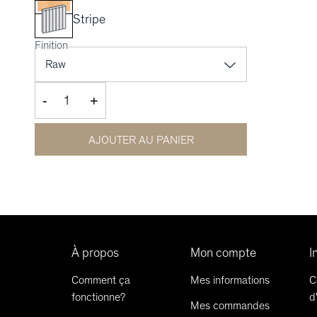
Stripe
Finition
-
+
AJOUTER AU PANIER
À propos
Mon compte
I
Comment ça
Mes informations
C
fonctionne?
d
Mes commandes