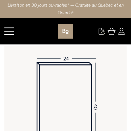
Livraison en 30 jours ouvrables* — Gratuite au Québec et en
Ontario*
Cuisine
PORTE 24X40 (61x102cm) ÉRABLE SHAKER