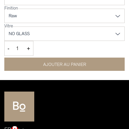
Finition
Vitre
-
+
AJOUTER AU PANIER