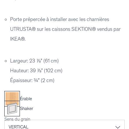
Porte prépercée à installer avec les charnières
UTRUSTA® sur les caissons SEKTION® vendus par
IKEA®.
Largeur: 23 ⅞" (61 cm)
Hauteur: 39 ⅞" (102 cm)
Épaisseur: ¾" (2 cm)
Érable
Shaker
Sens du grain