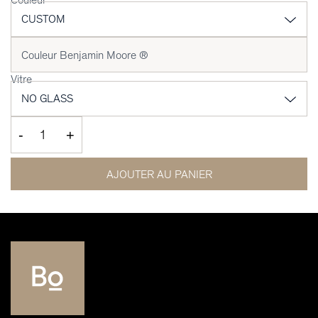
Vitre
-
+
AJOUTER AU PANIER