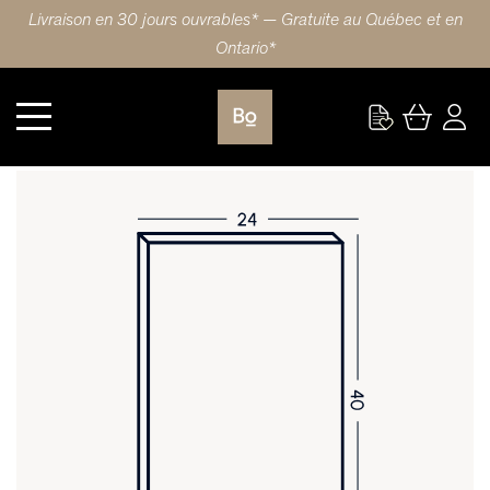
Livraison en 30 jours ouvrables* — Gratuite au Québec et en
Ontario*
Cuisine
PORTE 24X40 (61x102cm) HDF SHAKER