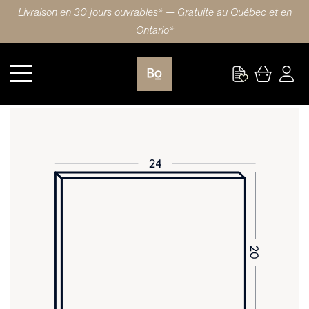
Livraison en 30 jours ouvrables* — Gratuite au Québec et en
Ontario*
Cuisine
PORTE 24X20 (61x51cm) ÉRABLE CARRÉ