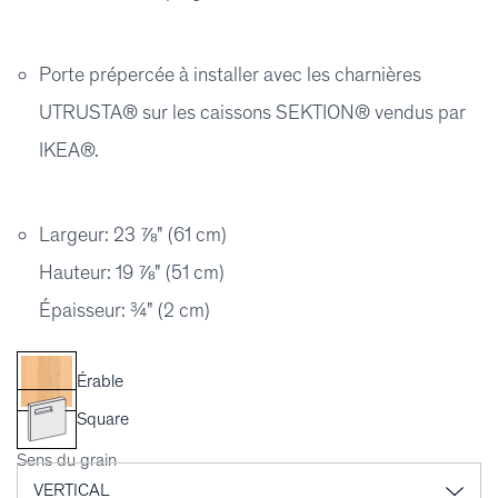
Porte prépercée à installer avec les charnières
UTRUSTA® sur les caissons SEKTION® vendus par
IKEA®.
Largeur: 23 ⅞" (61 cm)
Hauteur: 19 ⅞" (51 cm)
Épaisseur: ¾" (2 cm)
Érable
Square
Sens du grain