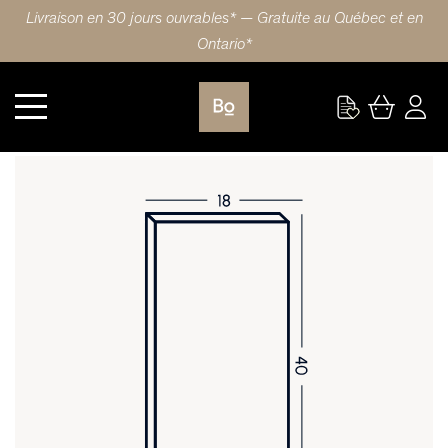
Livraison en 30 jours ouvrables* — Gratuite au Québec et en
Ontario*
Cuisine
PORTE 18X40 (46x102cm) HDF WAVE