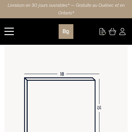
Livraison en 30 jours ouvrables* — Gratuite au Québec et en
Ontario*
Cuisine
PORTE 18X15 (46x38cm) ÉRABLE GRIP