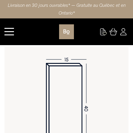
Livraison en 30 jours ouvrables* — Gratuite au Québec et en
Ontario*
Cuisine
PORTE 15X40 (38x102cm) ÉRABLE PULL