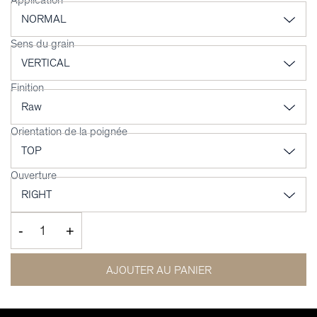
Sens du grain
Finition
Orientation de la poignée
Ouverture
-
+
AJOUTER AU PANIER