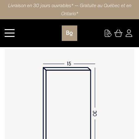
Livraison en 30 jours ouvrables* — Gratuite au Québec et en
Ontario*
Cuisine
PORTE 15X30 (38x76cm) HDF CARRÉ