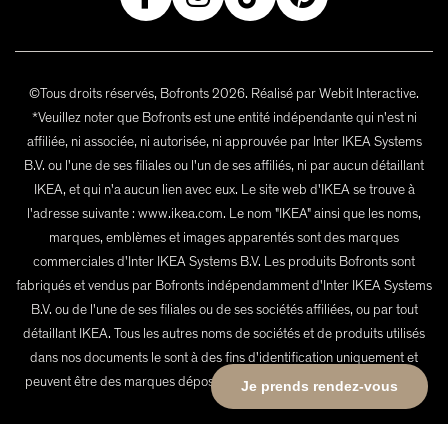
©Tous droits réservés, Bofronts 2026. Réalisé par Webit Interactive.
*Veuillez noter que Bofronts est une entité indépendante qui n'est ni
affiliée, ni associée, ni autorisée, ni approuvée par Inter IKEA Systems
B.V. ou l'une de ses filiales ou l'un de ses affiliés, ni par aucun détaillant
IKEA, et qui n'a aucun lien avec eux. Le site web d'IKEA se trouve à
l'adresse suivante : www.ikea.com. Le nom "IKEA" ainsi que les noms,
marques, emblèmes et images apparentés sont des marques
commerciales d'Inter IKEA Systems B.V. Les produits Bofronts sont
fabriqués et vendus par Bofronts indépendamment d'Inter IKEA Systems
B.V. ou de l'une de ses filiales ou de ses sociétés affiliées, ou par tout
détaillant IKEA. Tous les autres noms de sociétés et de produits utilisés
dans nos documents le sont à des fins d'identification uniquement et
peuvent être des marques déposées de leurs propriétaires respectifs.
Je prends rendez-vous