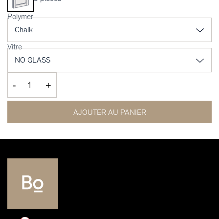
Polymer
Vitre
-
+
AJOUTER AU PANIER