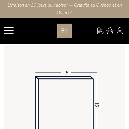
Livraison en 30 jours ouvrables* — Gratuite au Québec et en
Ontario*
Cuisine
PORTE 15X15 (38x38cm) POLYMÈRE 5 PIÈCES