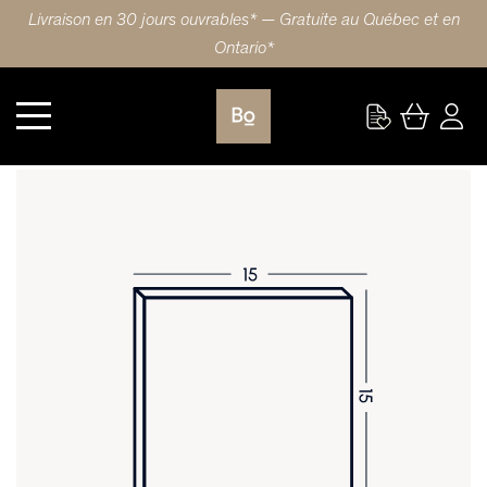
Livraison en 30 jours ouvrables* — Gratuite au Québec et en
Ontario*
Cuisine
PORTE 15X15 (38x38cm) HDF ROND