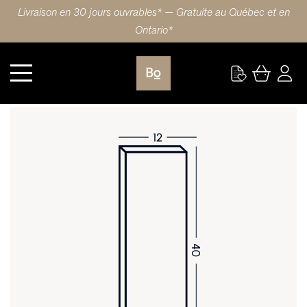
Livraison en 30 jours ouvrables* — Gratuite au Québec et en
Ontario*
Cuisine
PORTE 12X40 (31x102cm) HDF SLAB