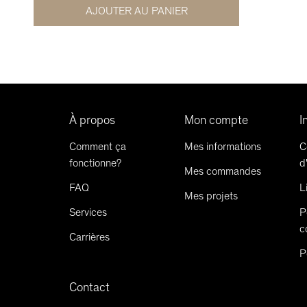
AJOUTER AU PANIER
À propos
Mon compte
I
Comment ça
Mes informations
C
fonctionne?
d
Mes commandes
FAQ
L
Mes projets
Services
P
c
Carrières
P
Contact