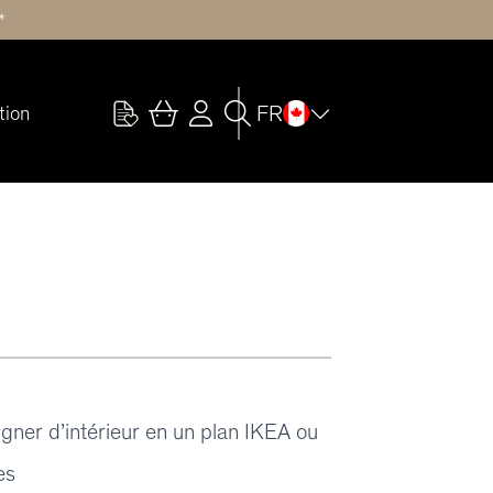
*
FR
tion
igner d’intérieur en un plan IKEA ou
es