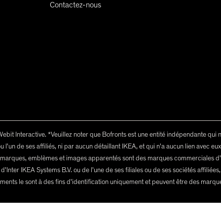
Contactez-nous
it Interactive. *Veuillez noter que Bofronts est une entité indépendante qui n'es
ou l'un de ses affiliés, ni par aucun détaillant IKEA, et qui n'a aucun lien avec eu
 marques, emblèmes et images apparentés sont des marques commerciales d'In
ter IKEA Systems B.V. ou de l'une de ses filiales ou de ses sociétés affiliées,
uments le sont à des fins d'identification uniquement et peuvent être des marqu