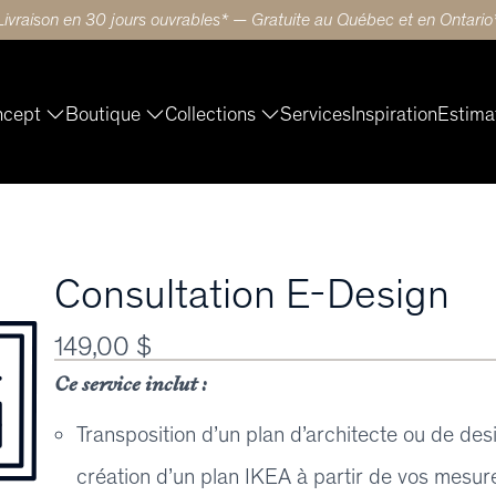
Livraison en 30 jours ouvrables* — Gratuite au Québec et en Ontario
ncept
Boutique
Collections
Services
Inspiration
Estima
Consultation E-Design
149,00 $
Ce service inclut :
Transposition d’un plan d’architecte ou de des
création d’un plan IKEA à partir de vos mesur