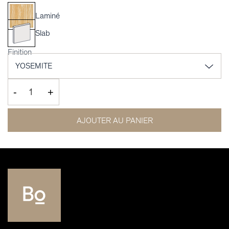
Laminé
Slab
Finition
-
+
AJOUTER AU PANIER