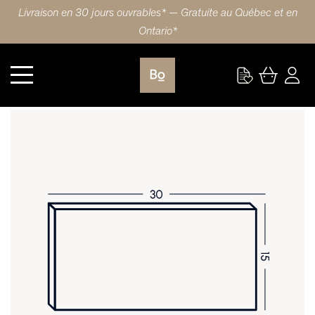
Livraison en 30 jours ouvrables* — Gratuite au Québec et en
Ontario*
Cuisine
FAÇADE DE TIROIR 30X15 (76x38cm) LAMINÉ SLAB