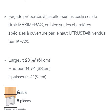
Façade prépercée à installer sur les coulisses de
tiroir MAXIMERA®, ou bien sur les charnières
spéciales à ouverture par le haut UTRUSTA®, vendus
par IKEA®.
Largeur: 23 ⅞" (61 cm)
Hauteur: 14 ⅞" (38 cm)
Épaisseur: ¾" (2 cm)
Érable
5 pièces
Sens du grain