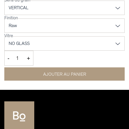
Finition
Vitre
-
+
AJOUTER AU PANIER