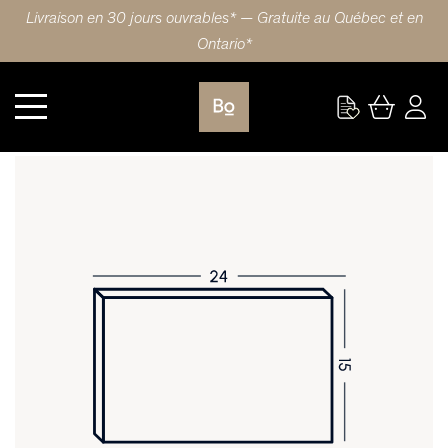
Livraison en 30 jours ouvrables* — Gratuite au Québec et en
Ontario*
Cuisine
FAÇADE DE TIROIR 24X15 (61x38cm) ÉRABLE 5 PIÈCES