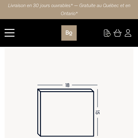
Livraison en 30 jours ouvrables* — Gratuite au Québec et en
Ontario*
Cuisine
FAÇADE DE TIROIR 18X15 (46x38cm) NOYER SHAKER