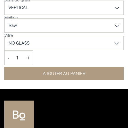
Finition
Vitre
-
+
AJOUTER AU PANIER