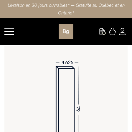
Livraison en 30 jours ouvrables* — Gratuite au Québec et en
Ontario*
Armoire
PORTE 14.625X79 (37.5x200.5cm) NOYER SLIM